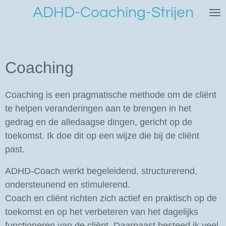
ADHD-Coaching-Strijen
Ga
direct
naar
de
hoofdinhoud
Coaching
Coaching is een pragmatische methode om de cliënt
te helpen veranderingen aan te brengen in het
gedrag en de alledaagse dingen, gericht op de
toekomst. Ik doe dit
op een wijze die bij de cliënt
past.
ADHD-Coach werkt begeleidend, structurerend,
ondersteunend en stimulerend.
Coach en cliënt richten zich actief en praktisch op de
toekomst en op het verbeteren van het dagelijks
functioneren van de cliënt.
Daarnaast besteed ik veel