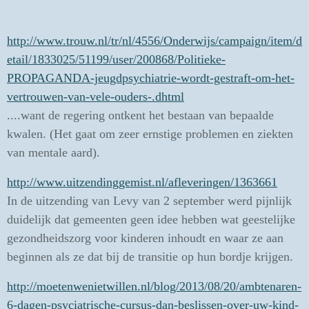
http://www.trouw.nl/tr/nl/4556/Onderwijs/campaign/item/d
etail/1833025/51199/user/200868/Politieke-
PROPAGANDA-jeugdpsychiatrie-wordt-gestraft-om-het-
vertrouwen-van-vele-ouders-.dhtml
....want de regering ontkent het bestaan van bepaalde
kwalen. (Het gaat om zeer ernstige problemen en ziekten
van mentale aard).
http://www.uitzendinggemist.nl/afleveringen/1363661
In de uitzending van Levy van 2 september werd pijnlijk
duidelijk dat gemeenten geen idee hebben wat geestelijke
gezondheidszorg voor kinderen inhoudt en waar ze aan
beginnen als ze dat bij de transitie op hun bordje krijgen.
http://moetenwenietwillen.nl/blog/2013/08/20/ambtenaren-
6-dagen-psyciatrische-cursus-dan-beslissen-over-uw-kind-