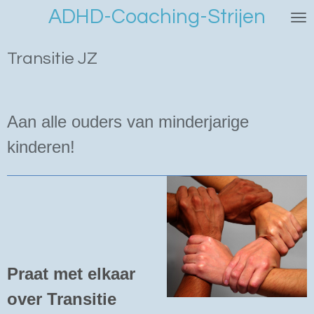
ADHD-Coaching-Strijen
Ga
direct
naar
Transitie JZ
de
hoofdinhoud
Aan alle ouders van minderjarige
kinderen!
Praat met elkaar
over Transitie