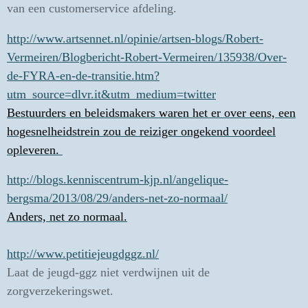
van een customerservice afdeling.
http://www.artsennet.nl/opinie/artsen-blogs/Robert-
Vermeiren/Blogbericht-Robert-Vermeiren/135938/Over-
de-FYRA-en-de-transitie.htm?
utm_source=dlvr.it&utm_medium=twitter
Bestuurders en beleidsmakers waren het er over eens, een
hogesnelheidstrein zou de reiziger ongekend voordeel
opleveren.
http://blogs.kenniscentrum-kjp.nl/angelique-
bergsma/2013/08/29/anders-net-zo-normaal/
Anders, net zo normaal.
http://www.petitiejeugdggz.nl/
Laat de jeugd-ggz niet verdwijnen uit de
zorgverzekeringswet.