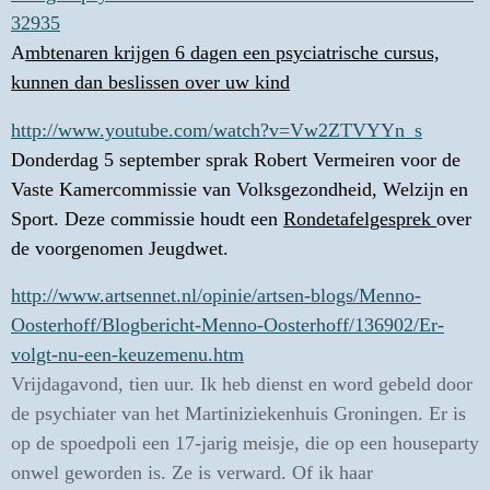
32935
A
mbtenaren krijgen 6 dagen een psyciatrische cursus,
kunnen dan beslissen over uw kind
http://www.youtube.com/watch?v=Vw2ZTVYYn_s
Donderdag 5 september sprak Robert Vermeiren voor de
Vaste Kamercommissie van Volksgezondheid, Welzijn en
Sport. Deze commissie houdt een
Rondetafelgesprek
over
de voorgenomen Jeugdwet.
http://www.artsennet.nl/opinie/artsen-blogs/Menno-
Oosterhoff/Blogbericht-Menno-Oosterhoff/136902/Er-
volgt-nu-een-keuzemenu.htm
Vrijdagavond, tien uur. Ik heb dienst en word gebeld door
de psychiater van het Martiniziekenhuis Groningen. Er is
op de spoedpoli een 17-jarig meisje, die op een houseparty
onwel geworden is. Ze is verward. Of ik haar